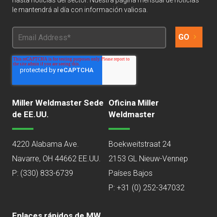
hasta noticias del sector. Nuestra página mensual de noticias
le mantendrá al día con información valiosa.
Miller Weldmaster Sede
Oficina Miller
de EE.UU.
Weldmaster
4220 Alabama Ave.
Boekweitstraat 24
Navarre, OH 44662 EE.UU.
2153 GL Nieuw-Vennep
P:
(330) 833-6739
Países Bajos
P: +31 (0) 252-347032
Enlaces rápidos de MW